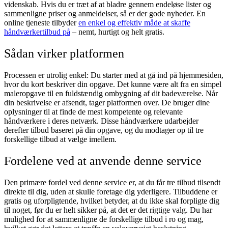
videnskab. Hvis du er træt af at bladre gennem endeløse lister og
sammenligne priser og anmeldelser, så er der gode nyheder. En
online tjeneste tilbyder
en enkel og effektiv måde at skaffe
håndværkertilbud på
– nemt, hurtigt og helt gratis.
Sådan virker platformen
Processen er utrolig enkel: Du starter med at gå ind på hjemmesiden,
hvor du kort beskriver din opgave. Det kunne være alt fra en simpel
maleropgave til en fuldstændig ombygning af dit badeværelse. Når
din beskrivelse er afsendt, tager platformen over. De bruger dine
oplysninger til at finde de mest kompetente og relevante
håndværkere i deres netværk. Disse håndværkere udarbejder
derefter tilbud baseret på din opgave, og du modtager op til tre
forskellige tilbud at vælge imellem.
Fordelene ved at anvende denne service
Den primære fordel ved denne service er, at du får tre tilbud tilsendt
direkte til dig, uden at skulle foretage dig yderligere. Tilbuddene er
gratis og uforpligtende, hvilket betyder, at du ikke skal forpligte dig
til noget, før du er helt sikker på, at det er det rigtige valg. Du har
mulighed for at sammenligne de forskellige tilbud i ro og mag,