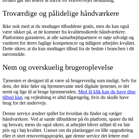
hvilket gør det lettere at træffe en velovervejet beslutning.
Troværdige og pålidelige håndværkere
Ikke nok med at du modtager tilbuddene gratis, men du kan også
være sikker på, at de kommer fra kvalitetssikrede håndværkere.
Platformen garanterer, at alle samarbejdspartnere er nøje udvalgt og
vurderet for deres faglige kompetencer og tidligere arbejdes kvalitet.
Dette sikrer, at du kun modtager tilbud fra de bedste i branchen i dit
nærområde.
Nem og overskuelig brugeroplevelse
Tjenesten er designet til at være så brugervenlig som muligt. Selv for
dem, der ikke føler sig hjemmevante med digitale tjenester, er det
nemt og lige til at bruge hjemmesiden.
Med få klik kan du have dine
tilbud klar
, og vejledning er altid tilgængelig, hvis du skulle have
brug for det undervejs.
Denne service ændrer spillet for hvordan du finder og vælger
håndværkere. Ved at samle tilbuddene på én platform, sparer du tid
og besvær, mens du også sikrer, at arbejdet bliver udført til en fair
pris og i høj kvalitet. Uanset om du planlægger en lille opgradering
eller et stort renoveringsprojekt, gør denne service det lettere end