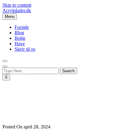
Skip to content
Acrylplader.dk
Menu
Forside
Blog
Bolig
Have
Skriv til os
X
Posted On april 28, 2024